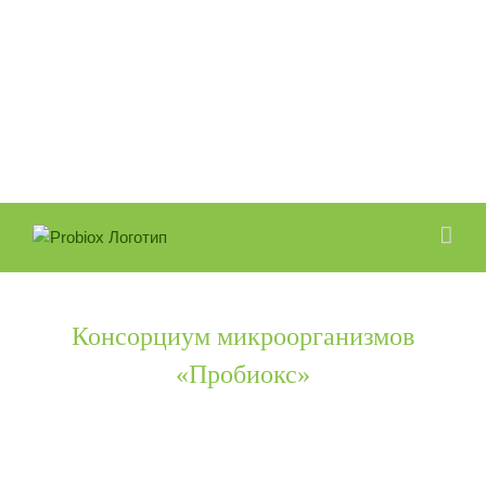
Skip
to
content
Консорциум микроорганизмов
«Пробиокс»