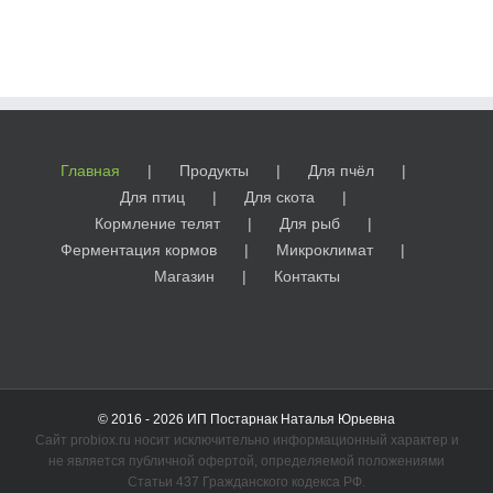
Главная
Продукты
Для пчёл
Для птиц
Для скота
Кормление телят
Для рыб
Ферментация кормов
Микроклимат
Магазин
Контакты
© 2016 - 2026 ИП Постарнак Наталья Юрьевна
Сайт probiox.ru носит исключительно информационный характер и
не является публичной офертой, определяемой положениями
Статьи 437 Гражданского кодекса РФ.