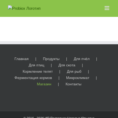
Skip
to
content
Главная
Продукты
Для пчёл
Для птиц
Для скота
Кормление телят
Для рыб
Ферментация кормов
Микроклимат
Магазин
Контакты