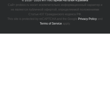
© 2016 - 2026 ИП Постарнак Наталья Юрьевна
Сайт probiox.ru носит исключительно информационный характер и
не является публичной офертой, определяемой положениями
Статьи 437 Гражданского кодекса РФ.
This site is protected by reCAPTCHA and the Google
Privacy Policy
and
Terms of Service
apply.